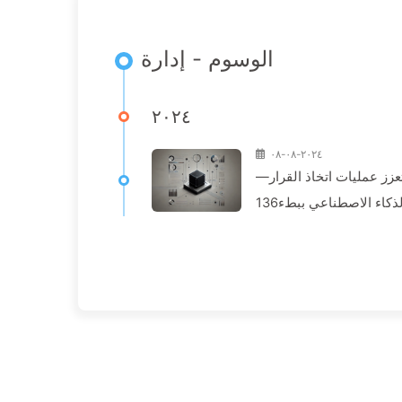
الوسوم - إدارة
٢٠٢٤
٢٠٢٤-٠٨-٠٨
عزز عمليات اتخاذ القرار—
لذكاء الاصطناعي ببطء136