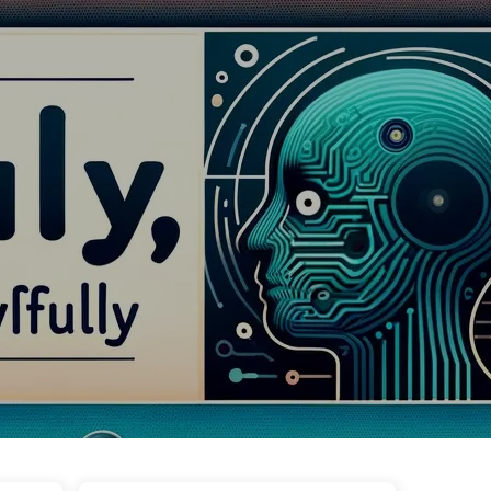
🇦🇪 العربية
حول
الروابط
التصنيفات
الوسوم
ا