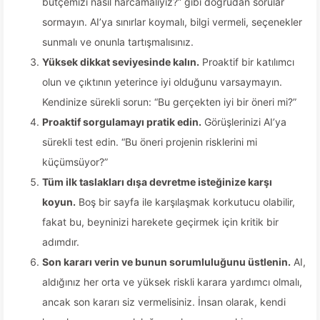
bütçemizi nasıl harcamalıyız?” gibi doğrudan sorular
sormayın. AI’ya sınırlar koymalı, bilgi vermeli, seçenekler
sunmalı ve onunla tartışmalısınız.
Yüksek dikkat seviyesinde kalın.
Proaktif bir katılımcı
olun ve çıktının yeterince iyi olduğunu varsaymayın.
Kendinize sürekli sorun: “Bu gerçekten iyi bir öneri mi?”
Proaktif sorgulamayı pratik edin.
Görüşlerinizi AI’ya
sürekli test edin. “Bu öneri projenin risklerini mi
küçümsüyor?”
Tüm ilk taslakları dışa devretme isteğinize karşı
koyun.
Boş bir sayfa ile karşılaşmak korkutucu olabilir,
fakat bu, beyninizi harekete geçirmek için kritik bir
adımdır.
Son kararı verin ve bunun sorumluluğunu üstlenin.
AI,
aldığınız her orta ve yüksek riskli karara yardımcı olmalı,
ancak son kararı siz vermelisiniz. İnsan olarak, kendi