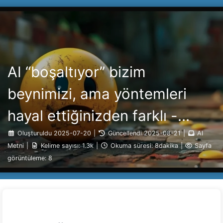
AI ile Dönüşüm Yolu
Kategoriler
Bağlantılar
Hakkımızda
🇹🇷 Türkçe
AI “boşaltıyor” bizim
beynimizi, ama yöntemleri
hayal ettiğinizden farklı -
Yavaş Yavaş AI Öğrenin 160
Oluşturuldu
2025-07-20
|
Güncellendi
2025-08-21
|
AI
Metni
|
Kelime sayısı:
1.3k
|
Okuma süresi:
8dakika
|
Sayfa
görüntüleme:
8