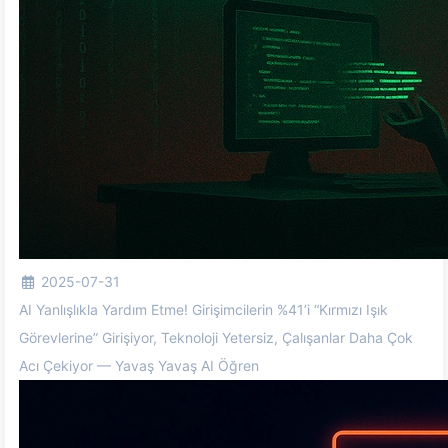
2025-07-31
AI Yanlışlıkla Yardım Etme! Girişimcilerin %41’i “Kırmızı Işık
Görevlerine” Girişiyor, Teknoloji Yetersiz, Çalışanlar Daha Çok
Acı Çekiyor — Yavaş Yavaş AI Öğren