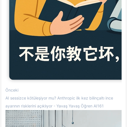
Önceki
AI sessizce kötüleşiyor mu? Anthropic ilk kez bilinçaltı ince
ayarının risklerini açıklıyor - Yavaş Yavaş Öğren AI161