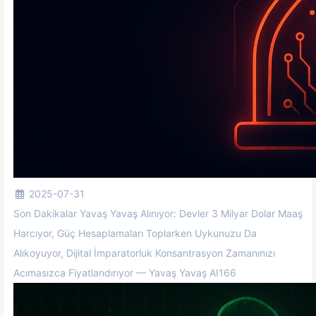
2025-07-31
Son Dakikalar Yavaş Yavaş Alınıyor: Devler 3 Milyar Dolar Maaş
Harcıyor, Güç Hesaplamaları Toplarken Uykunuzu Da
Alıkoyuyor, Dijital İmparatorluk Konsantrasyon Zamanınızı
Acımasızca Fiyatlandırıyor — Yavaş Yavaş AI166