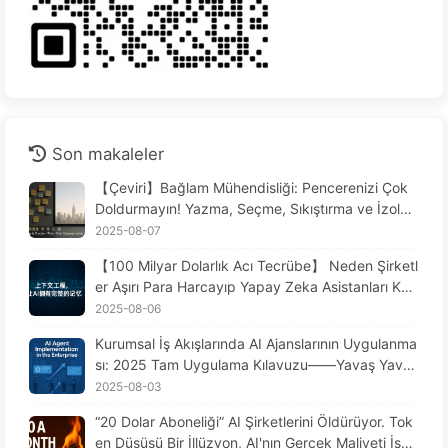
Son makaleler
【Çeviri】Bağlam Mühendisliği: Pencerenizi Çok
Doldurmayın! Yazma, Seçme, Sıkıştırma ve İzolas
yonda Dikkatli Olun, Gürültüyü Dışarıda Tutun—Y
2025-08-07
avaş Yavaş AI170 Öğrenin
【100 Milyar Dolarlık Acı Tecrübe】 Neden Şirketl
er Aşırı Para Harcayıp Yapay Zeka Asistanları Kur
duklarında, Kritik Anlarda "Unutuyor"? Rakipleri N
2025-08-06
eden %90 Performans Artışı Sağlıyor? - Yavaş Ya
Kurumsal İş Akışlarında AI Ajanslarının Uygulanma
vaş AI169
sı: 2025 Tam Uygulama Kılavuzu——Yavaş Yavaş
AI Öğrenin 166
2025-08-03
“20 Dolar Aboneliği” AI Şirketlerini Öldürüyor. Tok
en Düşüşü Bir İllüzyon, AI'nın Gerçek Maliyeti İse