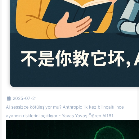
2025-07-21
AI sessizce kötüleşiyor mu? Anthropic ilk kez bilinçaltı ince
ayarının risklerini açıklıyor - Yavaş Yavaş Öğren AI161