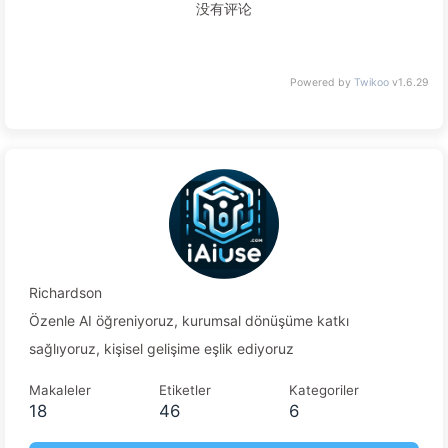
没有评论
Powered by
Twikoo
v1.6.29
Richardson
Özenle AI öğreniyoruz, kurumsal dönüşüme katkı
sağlıyoruz, kişisel gelişime eşlik ediyoruz
Makaleler
Etiketler
Kategoriler
18
46
6