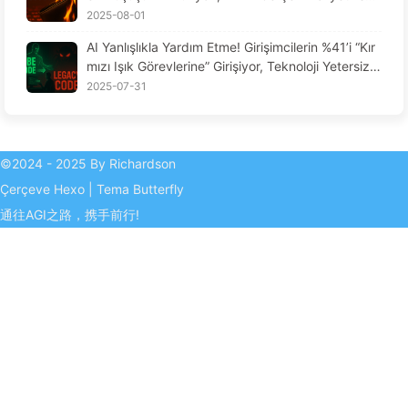
Açgözlülüğünüzdür — AI164'ü Yavaşça Öğrenin
2025-08-01
AI Yanlışlıkla Yardım Etme! Girişimcilerin %41’i “Kır
mızı Işık Görevlerine” Girişiyor, Teknoloji Yetersiz,
Çalışanlar Daha Çok Acı Çekiyor — Yavaş Yavaş
2025-07-31
AI Öğren
©2024 - 2025 By Richardson
Çerçeve
Hexo
|
Tema
Butterfly
通往AGI之路，携手前行!