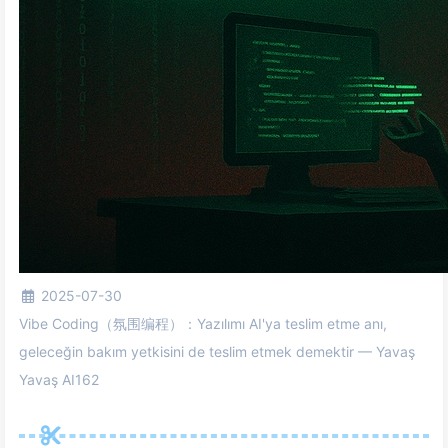
2025-07-30
Vibe Coding（氛围编程）：Yazılımı AI'ya teslim etme anı,
geleceğin bakım yetkisini de teslim etmek demektir — Yavaş
Yavaş AI162