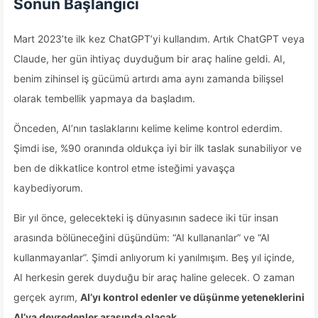
Sonun Başlangıcı
Mart 2023’te ilk kez ChatGPT’yi kullandım. Artık ChatGPT veya
Claude, her gün ihtiyaç duyduğum bir araç haline geldi. AI,
benim zihinsel iş gücümü artırdı ama aynı zamanda bilişsel
olarak tembellik yapmaya da başladım.
Önceden, AI’nın taslaklarını kelime kelime kontrol ederdim.
Şimdi ise, %90 oranında oldukça iyi bir ilk taslak sunabiliyor ve
ben de dikkatlice kontrol etme isteğimi yavaşça
kaybediyorum.
Bir yıl önce, gelecekteki iş dünyasının sadece iki tür insan
arasında bölüneceğini düşündüm: “AI kullananlar” ve “AI
kullanmayanlar”. Şimdi anlıyorum ki yanılmışım. Beş yıl içinde,
AI herkesin gerek duyduğu bir araç haline gelecek. O zaman
gerçek ayrım,
AI’yı kontrol edenler ve düşünme yeteneklerini
AI’ya devredenler arasında olacak.