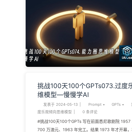
挑战100天100个GPTs073.过
维模型—慢慢学AI
发表于
2024-05-13
|
Prompt
•
GPTs
•
度乐观倾向思维模型
|
0
条评论
#挑战100天100个GPTs 写在前面悉尼歌剧院 195
700 万澳元、1963 年完工。结果 1973 年才开幕，花