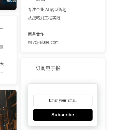
它
专注企业 AI 转型落地
某个
从战略到工程实践
文
—
商务合作
十
nav@iaiuse.com
复
每天
订阅电子报
三
他
请、
慢、
是复
期变
Subscribe
间
成