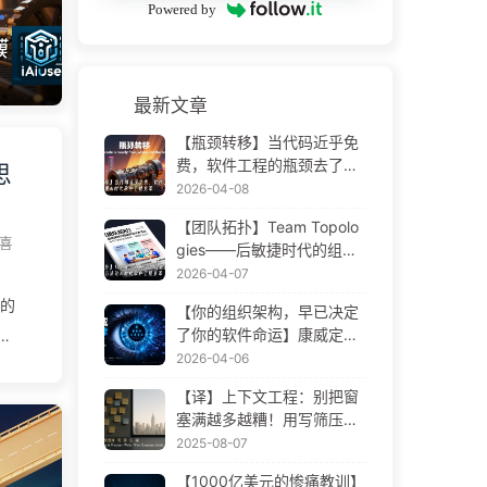
Powered by
引
记
的
最新文章
约等
【瓶颈转移】当代码近乎免
是
费，软件工程的瓶颈去了哪
思
正
里 AI 时代软件工程变革——
2026-04-08
慢慢学AI173
【团队拓扑】Team Topolo
喜
gies——后敏捷时代的组织
设计方法论 AI 时代软件工程
2026-04-07
变革——慢慢学AI172
司的
【你的组织架构，早已决定
了你的软件命运】康威定律
——被低估了 56 年的管理
2026-04-06
产
学铁律 AI 时代软件工程变革
【译】上下文工程：别把窗
，他
——慢慢学AI171
塞满越多越糟！用写筛压隔
爱
四步，警惕投毒干扰混淆冲
2025-08-07
格
突，把噪声挡窗外——慢慢
【1000亿美元的惨痛教训】