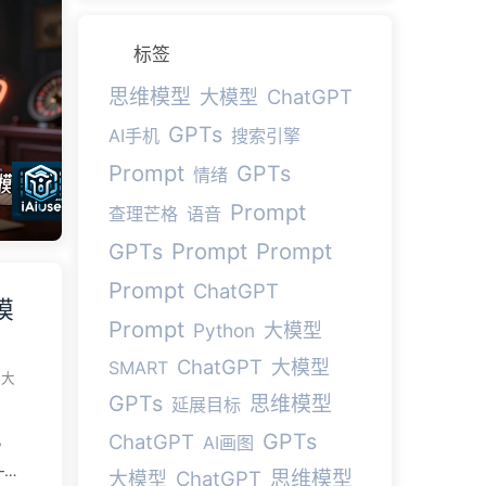
触
相当
标签
农
思维模型
ChatGPT
大模型
（不
—
GPTs
AI手机
搜索引擎
。
Prompt
GPTs
情绪
Prompt
查理芒格
语音
型，
Prompt
Prompt
GPTs
让
Prompt
ChatGPT
模
Prompt
Python
大模型
ChatGPT
大模型
SMART
大
GPTs
思维模型
延展目标
GPTs
ChatGPT
，
AI画图
—
ChatGPT
思维模型
大模型