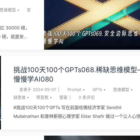
在《The Psychology of Human Misjudgment》25 条心理倾向
它列作第 2 条，排得这么靠前不是偶然——它是大多数判断扭曲
思维模型
•
安
点。芒格的原话大意是：人会（1）忽略所爱对象的缺点、（2）
与之相关的人或物、（3）扭曲事实去迁就这份爱。学术侧的光环
 30000 磅，
应（Thorndike 1920 提出，Asch 1946 用”热情/冷漠”实验钉死
0 磅，就是安全
Cialdini《影响力》里的”喜好”原理，讲的是同一条心理——对一
00 块，你只肯
的好感会扩散到他碰过的所有东西上。巴菲特有句话常被引用：”
留的缓冲。这套话
骑师能骑好马表现出色，但骑不了破马”，意思不是”赌人”那么简
，最聪明的一批公
挑战100天100个GPTs068.稀缺思维模型
而是别因为喜欢一个创始人就忽略了他的生意...
 6350 亿到
慢慢学AI080
 AI 推理收入增
年转负，
发表于
2024-05-07
|
Prompt
•
GPTs
•
思维模型
•
00 亿美元（详见文
缺思维
•
带宽税
•
管窥
|
0
条评论
差就没缓冲，这就
#挑战100天100个GPTs 写在前面哈佛经济学家 Sendhil
fety）这个词，是
Mullainathan 和普林斯顿心理学家 Eldar Shafir 做过一个让人心
）在 1949 年
实验：让新泽西购物中心的路人，在做一个智力测试前，先在脑
 20 章里立起来
盘算一下”如果你的车坏了、要修 1500 美元，你会怎么应对”。结