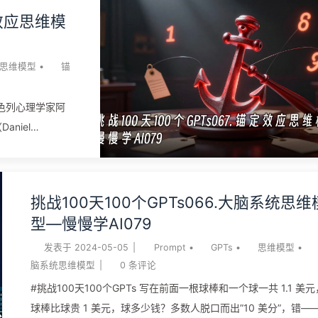
.
——高收入者几乎不受影响，低收入者光是被这个假设的”钱不够”
定效应思维模
发了”稀缺心态”，智力测试的表现就掉了约 13 到 14 个 IQ 点，
于熬了一整夜没睡。同一个团队还在印度测过甘蔗农民：同一个
民、同一套题，在甘蔗还没卖出去（缺钱）时做、和卖完拿到钱
思维模型
•
锚
缺了）之后做，分数差了一大截。稀缺不只是”钱不够”那么简单—
它是一种会占据你大脑”带宽”、把你的视野收窄成管子的认知状态
位以色列心理学家阿
这就是 Mullainathan 和 Shafir 2013 年那本《Scarcity: Why
aniel
Having Too Little Means So Much》的核心发现。 稀缺思维模
实验：他们让受试
讲的是”感到不够（钱、时间、人、关注）会占据你的认知带宽、
65。然后问他
你管窥眼前、忘了长远”。它由 Mullainathan 和 Shafir 在...
数字高还是低？再
挑战100天100个GPTs066.大脑系统思维
人，中位数估
型—慢慢学AI079
所有人都看得出是
生把人的估计拽了
发表于
2024-05-05
|
Prompt
•
GPTs
•
思维模型
•
数时，会被先看到
脑系统思维模型
|
0
条评论
效应思维模型，讲
#挑战100天100个GPTs 写在前面一根球棒和一个球一共 1.1 美元
架你后续的判
球棒比球贵 1 美元，球多少钱？多数人脱口而出”10 美分”，错—