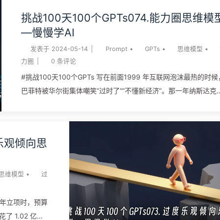
挑战100天100个GPTs074.能力圈思维模
—慢慢学AI
发表于
2024-05-14
|
Prompt
•
GPTs
•
思维模型
•
力圈
|
0
条评论
#挑战100天100个GPTs 写在前面1999 年互联网泡沫最热的时候
巴菲特被华尔街集体嘲笑”过时了””不懂新经济”。那一年纳斯达克
了 86%，伯克希尔的股价却跌了近 20%，他自己承认是”最差的
年”。但他坚持一股科技股都不买，理由很简单：他看不懂这些公
十年后的现金流。一年半之后泡沫破了，纳斯达克从顶点跌掉
度乐观倾向思
78%，嘲笑他的人大多消失了，他还在。让他活下来的不是聪明
他知道哪片场地不该下注。这就是能力圈。 能力圈思维模型说的
是：每个人都有一个自己真正懂的领域，圈内你看得清关键变量
思维模型
•
过
断得准大概率结果，圈外你看不清。决策的纪律是——圈内大胆
注，圈外要么不下注、要么先学到懂。它最反直觉的地方在于：
7 年立项时，预算
的边界，比圈子的大小更重要。一个边界清晰的小圈子，胜过一
了 1.02 亿