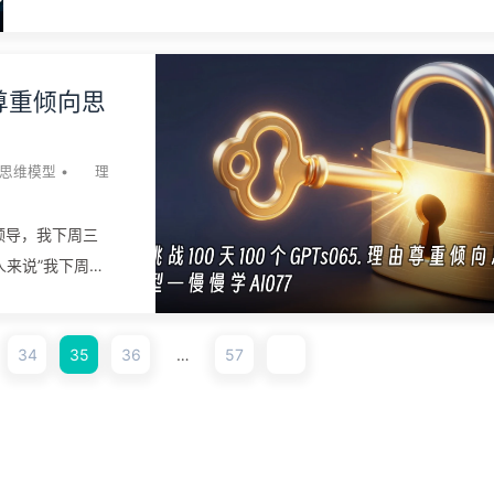
ience）那篇
球是 5 美分。这道题是 Shane Frederick 2005 年设计的”认知反
nd Biases》里系统提
测试”，连哈佛、MIT、普林斯顿的学生都有一大半答错。答错不
发式：代表性
为不会算，是因为大脑的快系统先甩了个”看起来对”的答案，慢系
由尊重倾向思
懒得出来验算。这就是”大脑系统思维模型”最日常的发作：你以为
思考，其实快系统已经替你想完了。 大脑系统思维模型，说的是
脑子里有两套思维模式并行：系统 1（System 1）快、自动、省
思维模型
•
理
靠直觉，负责认脸、躲车、读完一句立刻懂意思；系统 2（Syste
2）慢、费力、有意识、靠推理，负责算税、下棋、核对合同条款
”领导，我下周三
这套框架在国内常被笼统记成”卡尼曼的双系统理论”，但有两层归
人来说”我下周三
必须先拆清楚。第一层，”系统 1/系统 2”这两个名字不是卡尼曼发
就是那个含糊到
的，是认知心理学家 Keith Stanovich 和 Richard West 在 2000
由，比没理由更容
34
35
36
…
57
那篇论文里提出来的，卡尼曼 2011 年写《思考，快与慢》时借来
作：人天生尊重”
了书的骨架。第...
尊重倾向
·芒格《人类误判心理
”给了理由”的请
的。它的学术根在