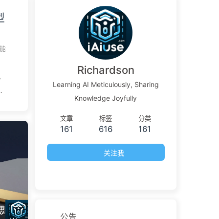
型
能
Richardson
，
Learning AI Meticulously, Sharing
涨
Knowledge Joyfully
一
司
文章
标签
分类
161
616
161
，是
关注我
、判
下
圈子
个自
公告