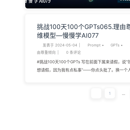
断”。它由特沃斯基和卡尼曼 1974 年在《科学》（Sc
《Judgment Under Uncertainty: Heuristics a
出——文中列出人在不确定下做判断常用的三种启
挑战100天100个GPTs065.理
（representativeness）、可得...
维模型—慢慢学AI077
发表于
2024-05-04
|
Prompt
•
GPTs
•
由尊重倾向
|
0
条评论
#挑战100天100个GPTs 写在前面下属来请假，说
想请假，因为我有点私事”——你点头批了。换一个
想请假”，你没问就皱眉。两个请求几乎一样，差的
等于没说的”因为我有点私事”。一个站不住脚的理
1
…
易让你放行。这就是芒格说的第 24 条心理倾向在发
看起来有理由”的东西，哪怕那理由是个废话。 理由
（Reason-Respecting Tendency），是查理
学》25 条里的第 24 条：人倾向于接受、顺从一个
求，哪怕那个理由空洞、同义反复、甚至完全是假