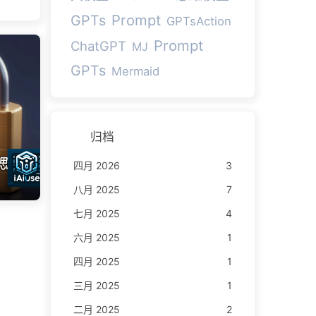
思
Prompt
GPTs
GPTsAction
是因
Prompt
ChatGPT
MJ
统
GPTs
在
Mermaid
人
力、
m
归档
。
四月 2026
3
属
明
八月 2025
7
 年
七月 2025
4
做
六月 2025
1
四月 2025
1
三月 2025
1
二月 2025
2