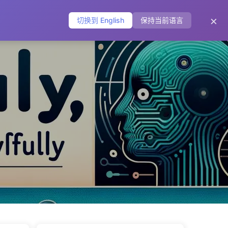
主页
归档
标签
分类
友链
关于
🌐
×
切换到 English
保持当前语言