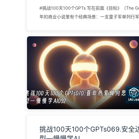
#挑战100天100个GPTs 写在前面《目标》（The Go
年的商业小说里有个经典场景：一支童子军单列行
慢的那个胖孩子（昵称 Herbie）卡在队伍中间，
度——前面的人走得再快也得停下来等他，后面的
他后面。把背包从 Herbie 身上卸下来分给走得快
刻快了一大截。把这个场景搬到工厂、搬到流程、
是以色列物理学家伊利亚胡·高德拉特（Eliyahu M. Go
的”瓶颈理论”（Theory of Constraints, TOC
产出都被它的瓶颈决定，前面工序做得再快只会堆
总产出；改进非瓶颈环节，对总产出毫无帮助。 瓶
型，讲的是一个系统的产出由它的瓶颈决定，改进
它由 Goldratt 在 1984 年的《目标》里系统提
量超 700 万册、译成 32 种语言，是史上最畅销
一），核心是三件套：五聚焦步骤（识别瓶颈→榨取
挑战100天100个GPTs069.安
配合瓶颈→提升瓶颈→避免惯性、回第一步）、鼓-缓冲
型—慢慢学AI