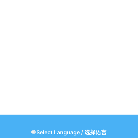
itz 1978 年那个著
插队，只说”我
”（真理由），
废话，谁站那不是
理由几乎一样好
🌐
Select Language
/
选择语言