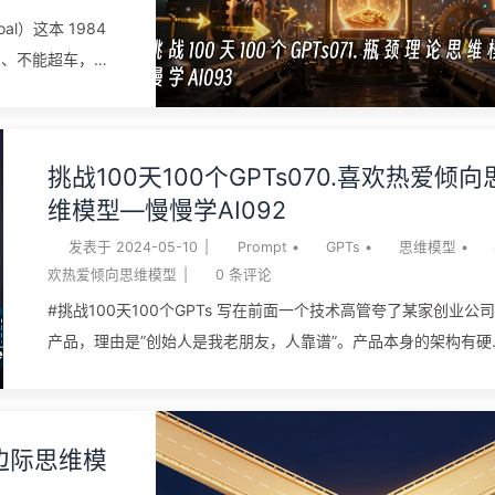
明天的本金”这件事搬到认知、技能、关系、组织能力上。最常被
al）这本 1984
用的金句是芒格那句”复利的第一条规矩是无故别打断”，但更值得
军、不能超车，最
住的是它的边界：这条只对”会累加”的东西成立，对”做完就清零”
决定整支队伍的速
事情不起作用。最大的误读是把”每天进步 1%”理解成 1.01^365 
人走得再快也堵在
于 37 倍——那是一串无人能稳定跑完的指数数学，真正可靠的不
的人，整支队伍立
挑战100天100个GPTs070.喜欢热爱倾向
增长率、是不中断。这款 GPT 是个”复利体检陪练”：你给它一个
搬到任何系统，就
维模型—慢慢学AI092
在投入的领域，它不替你打鸡血，逼你...
ldratt）创立
）的核心：任何系统的
发表于
2024-05-10
|
Prompt
•
GPTs
•
思维模型
•
出库存、不会增加
欢热爱倾向思维模型
|
0
条评论
颈理论思维模
#挑战100天100个GPTs 写在前面一个技术高管夸了某家创业公
非瓶颈等于白费。
产品，理由是”创始人是我老朋友，人靠谱”。产品本身的架构有硬
出（《目标》全球销
伤、路线图也散，可他看不见——因为先有了”喜欢这个人”，再看
的商业小说之
品就自动加了一层滤镜。三个月后这家公司方向跑偏、融资烧完
瓶颈→其他一切
才承认当初的判断是被感情带过去的。这是查理·芒格讲的”喜欢热
全边际思维模
...
倾向”最日常的发作姿态：爱会让人瞎一只眼。 喜欢热爱倾向，芒