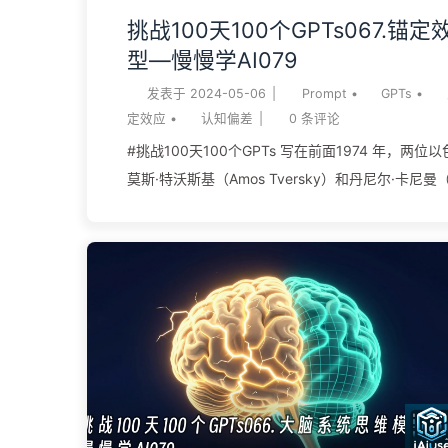
的。那章的标题直接就叫”安全边际是投资的核心概..
挑战100天100个GPTs067.锚
型—慢慢学AI079
发表于
2024-05-06
|
Prompt
•
GPTs
•
定效应
•
认知偏差
|
0
条评论
#挑战100天100个GPTs 写在前面1974 年，两
莫斯·特沃斯基（Amos Tversky）和丹尼尔·卡尼曼（D
Kahneman）做了一个后来成了行为经济学开山的
者转一个轮盘，轮盘被动过手脚、只会停在 10 或 
们：联合国成员国里非洲国家的比例，比刚才那个
让他们估一个具体比例。结果——轮盘停在 10 的
25%；轮盘停在 65 的人，中位数估 45%。一个
随机摇出来的、和非洲国家毫无关系的数字，硬生
过去。这就是锚定效应——人在判断一个不确定的
的任意一个值”锚住”，哪怕那个值毫无意义。 锚定
的是”先出现的数字、选项、信息，会不成比例地绑