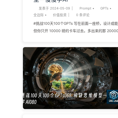
发表于
2024-05-09
|
Prompt
•
GPTs
•
全边际
•
价值投资
|
0
条评论
#挑战100天100个GPTs 写在前面一座桥，设计成能扛
但你只开 10000 磅的卡车过去。多出来的那 2000
边际。投资里也是同样道理：一个生意你算下来值 1
花 50 块买，中间那 50 块是你给”自己可能算错”
听起来像废话，可 2026 年这一波 AI 算力狂欢里
司偏偏忘了它——五大云厂商把 2026 年资本开支推到
6900 亿美元区间，是 2024 年的两倍多，可对应的
长远远没追上，亚马逊自由现金流被预测在 2026 
hyperscaler 的发债规模被摩根士丹利估到超 40
末引用）。桥造得太满、车开得太重，账面一有偏
是安全边际缺位的代价。 安全边际（margin of sa
本杰明·格雷厄姆（Benjamin Graham，1894-1976
《聪明的投资者》（The Intelligent Investor）第