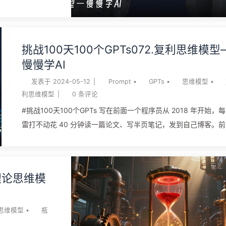
以为很大、其实是雾的圈子。这款 GPT 是个边界体检陪练：你给
规律：丹麦学者
一个正在纠结的决策（要不要押某个技术方向、投某个项目、接
，发现 86% 超支，
新业务），它不替你拍板，逼你说清楚”凭什么你认为自己懂”。本
真相信会花 14
挑战100天100个GPTs072.复利思维模型
先拆掉两层常见误解（它不是邓宁-克鲁格效应、也不是”什么都不
乐观倾向的发作姿
慢慢学AI
碰”），再讲清怎么界定边界、最常在哪翻车，然后用十个场景和
就相信什么”——
个步骤把这...
地把成本压低、把
发表于
2024-05-12
|
Prompt
•
GPTs
•
思维模型
•
gy of
利思维模型
|
0
条评论
话引公元前 3 世纪的
#挑战100天100个GPTs 写在前面一个程序员从 2018 年开始，
 also will he
雷打不动花 40 分钟读一篇论文、写半页笔记，发到自己博客。前
这条根更深：
年几乎没人在意，他自己也承认”看着像在自我感动”。到第六年，
d ...
的笔记库成了某个细分领域最系统的中文资料，咨询单、内训邀
出书邀约一起涌来。他做的事没有一件是天才动作，全是别人嫌
颈理论思维模
嫌没反馈而不愿意做的小动作，但他在别人放弃之后还在做。这
利思维最典型的发作姿态：早期看不出区别，中期开始拉开，后
成别人追不上的鸿沟。 复利思维模型，看的是”会累加的东西，时
思维模型
•
瓶
怎么替你放大”。它从金融的”利滚利”出发，把”今天的小动作会变