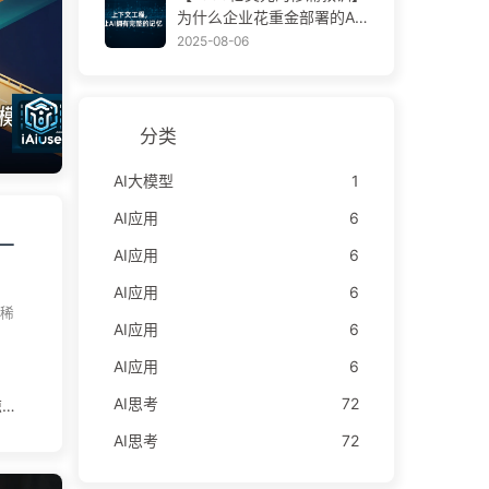
学AI170
里把
为什么企业花重金部署的AI
的起
助手，总在关键时刻“失
2025-08-06
偏爱
忆”，反而让竞争对手实现9
0%性能提升？——慢慢学AI
效
169
）和
分类
个人
AI大模型
1
好
单，
AI应用
6
—
AI应用
6
AI应用
6
稀
AI应用
6
AI应用
6
AI思考
72
惊的
子里
AI思考
72
果