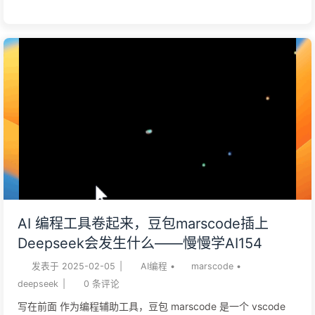
到卡点。 比如浓度问题，追赶问题。 现在有一种办法，让小朋
友参与其中，完全个性化教学，增进亲子关系。 那就是 AI 编程
结果展示 执行过程首先需要在电脑上安装 trea，下载地址是
https://www.trae.ai/ ，选择适合自己的版本。 下载好以后，拖
进来就可以了 毕竟是国人的作品，用户体验上做了很多考虑。
熟悉基本操作 右侧会有 2 个标签，Chat 和 Builder，它们是不同
的模式，简单理解为 Builder 模型：从 0 到 1 直接生成，适合我
这样的小白用户Chat 模式：精修模式，适合动手能力强，有编
程基础的小伙伴 基本的操作就是这样了，记下来我们正式开始探
索。 用编程的方式做一个浓度问题的视频新建一个空白文件夹
点击右边的 “打开”，会提示是否信任，我们选择信任 开始探索直
AI 编程工具卷起来，豆包marscode插上
接在 Builder 模式下，让系统生成一段视频 1帮我用python做一
Deepseek会发生什么——慢慢学AI154
个浓度问题的视频，基于manim，大概1分钟，多用一...
发表于
2025-02-05
|
AI编程
•
marscode
•
deepseek
|
0
条评论
写在前面 作为编程辅助工具，豆包 marscode 是一个 vscode