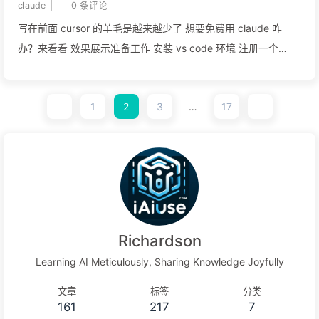
claude
|
0
条评论
写在前面 cursor 的羊毛是越来越少了 想要免费用 claude 咋
办？来看看 效果展示准备工作 安装 vs code 环境 注册一个
github 帐号 详细步骤安装 copilot 插件打开 vs code，在左侧菜
单找到扩展，也就是方块图标，搜索 copilot，找到以后，点击安
1
2
3
…
17
装按钮。 安装好以后，右下角会出现一个图标，通过它登录。登
录成功是这样的状态 这个时候已经可以使用 claude 和 GPT 4o
了。 如果只是免费使用 claude 和 4o，到这一步就可以了，如
果想有更好的编程体验，那我们继续。 安装 cline 插件同样地，
搜索 cline 插件，如下 类似的，也可以安装 roo code 插件。安
装成功以后，左侧会出现 cline 的图标，如图： 点击以后，在它
的设置界面，右上角点齿轮。 选择API Provider 为 VS Code
Richardson
LM API，然后选择相应的语言模型。 设置完成，点击 Done。回
Learning AI Meticulously, Sharing Knowledge Joyfully
到页面，尝试让它解释代码逻辑。 提示是否同意看下它的结果让
它用中文 cline 很值得深入探索，后续可能会考虑出一期关于
文章
标签
分类
161
217
7
Deepseek + c...