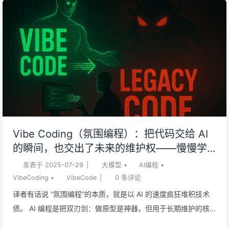
愿说出口的冷血管理真相。 员工幻想协作，老板押注替代——AI
还没进化完，信任就先破产了。 打工人到底想要什么样的 AI？
斯坦福大学的一项研究，揭示了员工期望与 AI 能力之间的鸿
沟，并指出了最值得投入研发的关键领域。 人工智能正在给劳动
力市场带来颠覆性的变革。如今，员工在日常工作中越来越依赖
AI，自动化技术正在重塑整个经济领域，从亚马逊到微软等公司
也纷纷宣布，将因部署 AI 而进行裁员。 然而，在财报电话会和
新闻报道的主流论调之外，一些关键问题仍悬而未决：员工到底
想从 AI 中获得什么？现有技术的能力又是否与这些期望相符？
Vibe Coding（氛围编程）：把代码交给 AI
为了回答这些问题，来自斯坦福大学“以人为本人工智能研究所”
的瞬间，也交出了未来的维护权——慢慢学
（HAI）和“数字经济实验室”的研究人员，对美国员工和 AI 专家
AI162
发表于
2025-07-29
|
大模型
•
AI编程
•
进行了一项综合研究。他们调查了 1500 名员工，以厘清 AI 在
VibeCoding
•
VibeCode
|
0
条评论
哪些工作场景中能...
译者有话说 “氛围编程”的本质，就是以 AI 的速度疯狂堆积技术
债。 AI 编程是把双刃剑：做原型是神器，但用于长期维护的核
心项目，就是灾难的开始。 让不懂技术的人用 AI 开发核心产