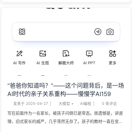
问题，比如试卷去答案，错题整体这些功能，在夸克上很好解决
了（对，就是你想的那个夸克网盘那个夸克）。 最近发现它又在
拍照上整了“花活“，让家长的”面子”又回来了。 作为产品经理，
有了想深入探究的想法。 一个入口，处理原本需要五六个App才
能完成的事情传统意义上的“拍照工具”，只停留在“识别”或“搜索”
阶段，而夸克AI相机则从“识别”进一步走向“理解 → 分析 → 建议
→生成”。 你不需要在多个App之间跳转，也不需要再手动拼接
流程，它把复杂的多步任务变成了一个简单动作：拍一下就好。
✅ 三个真实场景，看看它的“任务闭环能力”： 🧾 一张模糊、有水
印的旧文献图表 拍照后自动去水印、高清化，识别数据内容 →
“爸爸你知道吗？”——这个问题背后，是一场
查找原始出处 → 智能总结 → 输出结构化综述草稿。 📝 一张课
AI时代的亲子关系重构——慢慢学AI159
堂板书或会议白板照片 拍照后自动识别文字 → 去手写背景 → 提
发表于
2025-04-27
|
大模型
•
AI编程
|
0
条评论
取要点 → 自动生成学习笔记或行动计划。 📊 一张健康报告或财
报截图...
写在前面作为一名家长，被孩子问倒已是常态。很遗憾是，讲道
理，旧式家长的威严，几乎荡然无存了。孩子的教材一直在变，
课程内容不断前置。处理孩子作业的时候，有几个很需要解决的