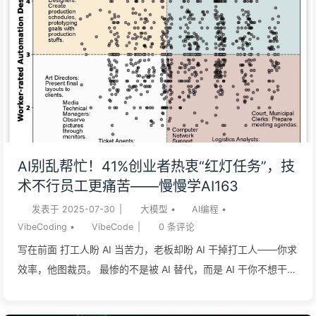
AI别乱帮忙！41%创业者热衷“红灯任务”，技
术不行员工更痛苦——慢慢学AI163
发表于
2025-07-30
|
大模型
•
AI编程
•
VibeCoding
•
VibeCode
|
0
条评论
写在前面 打工人盼 AI 当苦力，老板却盼 AI 干掉打工人——你求
效率，他图裁员。 最惨的不是被 AI 替代，而是 AI 干你不想干
的，老板还觉得你多余了。 很无奈的是，大多数创业者调研的是
打工牛马，而不是老板。 AI 技术越先进，越容易掩盖那些没人