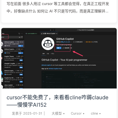
写在前面 很多人用过 cursor 等工具都会觉得，在真正工程开发
中，好像缺点什么 如何让 AI 不只是写代码，而是真正理解并操
作你的整个开发环境呢？ 在处理复杂项目时，你是否遇到过上下
文管理的困扰？来看看 Cline 如何通过多种方式智能管理项目上
下文 运行时调试让你头疼？Cline 独特的计算机使用功能如何让
AI 真正”看见”并解决运行时问题 想知道为什么资深工程师更推崇
Cline而非GitHub Copilot或Cursor？一文读懂主流AI编程助手的
优劣对比 译者注一篇来自谷歌资深工程师关于 AI 编程的经验总
结，原文地址为 https://addyo.substack.com/p/why-i-use-
cline-for-ai-engineering ，非常值得参考。 文章内容AI编程助手
领域充斥着许多声称能够彻底改变开发工作流程的工具。作为一
个在复杂系统领域工作了几十年的工程师，我对这些声称持谨慎
怀疑的态度。在对主要工具（Cursor、WindSurf、GitHub
cursor不能免费了，来看看cline咋薅claude
Copilot等）进行深入测试后，我发现Cline **- 一个免费的
——慢慢学AI152
VSCode插件 -** 对于...
发表于
2025-01-31
|
大模型
•
Cursor
•
cline
•