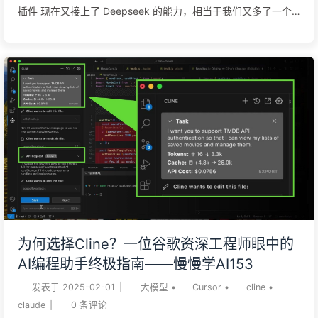
插件 现在又接上了 Deepseek 的能力，相当于我们又多了一个
白嫖 deepseek 的机会 cursor 等编程工具由于网络等限制， 结
果展示 执行过程首先需要在电脑上安装 vscode，下载地址是
https://code.visualstudio.com/download ，选择适合自己的版
本。 安装以后，打开 vscode，安装 marscode 插件并登录 安
装 marscode 插件 注意，要选择 marscode 官方的。 点击
“install“ 安装插件。安装成功以后，右侧会出现一个图标。 建立
空白文件夹并打开 点中文件夹以后，”选择文件夹” 注册/登录
marscode 这个时候会弹出一个窗口，我们点击 “Open”选择自
己常用的浏览器 登录，可以手机登录，也可以抖音登录登录以
后，会提示授权授权并打开 选择 Deepseek R1 让它帮我们做一
个粒子效果的内容最后，让点击内容中的 Apply点击 Accept，
为何选择Cline？一位谷歌资深工程师眼中的
就可以了。 运行看看效果它会给我们一个命令，需要我们先...
AI编程助手终极指南——慢慢学AI153
发表于
2025-02-01
|
大模型
•
Cursor
•
cline
•
claude
|
0
条评论