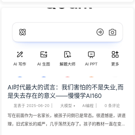
把 AI 当作完成任务的“外包工”，而要把它当作激发思考的“陪练
师”。每一次提问，都应是一场你主导的深度对话。 AI 时代的核
心竞争力：面对 AI 的输出，最有价值的不是“一键采纳”，而是你
基于专业判断的“主动质疑”。 失去深度思考能力并不远全世界都
为 AI 疯狂。短短两年，就有近 10 亿人涌入 OpenAI 的产品。这
就是典型的硅谷增长飞轮：打造卓越产品，提供普惠价格，让你
欲罢不能，最后再想办法收割百亿利润。 我们之所以拥抱 AI，
因为它提供了前所未有的“认知快捷方式”。但这趟“快车”，对大多
数人而言，终点可能并不美好。我们先是让 AI 接管部分任务，
但很快就会发现它已无所不包。最终，我们可能失去深度思考的
AI时代最大的谎言：我们害怕的不是失业,而
能力、赖以生存的工作和未来的机遇。 但这并非命中注定。你可
是失去存在的意义——慢慢学AI160
以选择看清前路，并走出一条截然不同的路。 终局的开端2023
发表于
2025-06-20
|
大模型
•
AI编程
|
0
条评论
年 3 月，我第一次使用 ChatGPT。如今，Chat...
写在前面作为一名家长，被孩子问倒已是常态。很遗憾是，讲道
理，旧式家长的威严，几乎荡然无存了。孩子的教材一直在变，
课程内容不断前置。处理孩子作业的时候，有几个很需要解决的