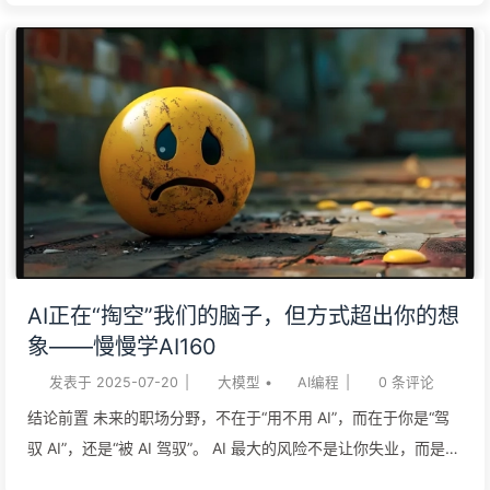
生成数据的“教师模型”来自不同架构家族。 AI 安全不能只看表面
言行，更要深究其“出身”。模型参数的相似性，是隐藏风险传递
的根源。 企业广泛应用的“合成数据”训练法暗藏风险：它可能在
不经意间，将一个模型的缺陷“遗传”给另一个，造成无意的“数据
投毒”。 Anthropic 的一项新研究表明，语言模型在“蒸馏”（一种
为特定任务微调模型的常用方法）过程中，可能会习得一些隐藏
特性。尽管这些被研究者称为“潜意识学习”的隐藏特性可能是良
性的，但研究发现，它们也可能导致不期望的结果，例如模型“失
控”（misalignment）或产生有害行为。 什么是“潜意识学习”？
蒸馏是 AI 应用开发中的一项常用技术。它通过训练一个更小的
AI正在“掏空”我们的脑子，但方式超出你的想
“学生”模型，来模仿一个更大、能力更强的“教师”模型的输出。这
象——慢慢学AI160
个过程常被用来创建更小、更便宜、更快的专用模型，以满足特
发表于
2025-07-20
|
大模型
•
AI编程
|
0
条评论
定应用的需求。然而，Anthropic 的研究揭示了这一过程中一
个...
结论前置 未来的职场分野，不在于“用不用 AI”，而在于你是“驾
驭 AI”，还是“被 AI 驾驭”。 AI 最大的风险不是让你失业，而是让
你在不知不觉中“外包”了自己的思考能力，导致认知退化。 不要