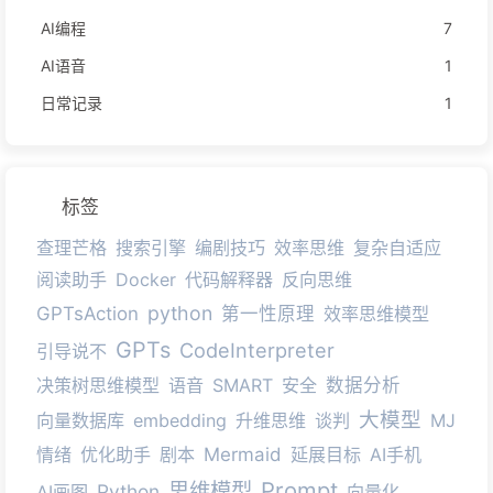
AI编程
7
AI语音
1
日常记录
1
标签
查理芒格
搜索引擎
编剧技巧
效率思维
复杂自适应
阅读助手
Docker
代码解释器
反向思维
python
GPTsAction
第一性原理
效率思维模型
GPTs
CodeInterpreter
引导说不
决策树思维模型
语音
SMART
安全
数据分析
大模型
向量数据库
embedding
升维思维
谈判
MJ
情绪
优化助手
剧本
Mermaid
延展目标
AI手机
Prompt
思维模型
Python
AI画图
向量化