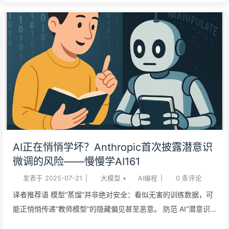
品，就像给孩子一张无限额度的信用卡—— 一时的风光，换来的
是日后无尽的债务。 驾驭 AI 的关键，不是放弃思考，而是提升
“理论构建”能力。人必须是缰绳的掌控者，而不是被 AI 牵着鼻子
走。 “氛围编程”，就是在制造技术债史蒂夫·克劳斯 (Steve
Krouse) 尽管大众对此普遍感到困惑，但 Andrej Karpathy 创造
“氛围编程”（Vibe Coding）这个词，本意是指一种 AI 辅助编程
方式，在这种模式下，你甚至 “感觉不到代码的存在”。 遗留代
码/技术债对于那些没人看得懂的代码，我们早就有一个词来形
容：遗留代码/技术债。 遗留代码人人喊打，这并非空穴来风。
可问题是，代码不就在那儿吗？直接看代码不就能搞懂了吗？ 大
AI正在悄悄学坏？Anthropic首次披露潜意识
错特错。没人看得懂的代码，就是实打实的技术债。要吃透一段
微调的风险——慢慢学AI161
陌生的代码并完成调试，需要耗费大量时间，更别提在不引入新
发表于
2025-07-21
|
大模型
•
AI编程
|
0
条评论
bug 的前提下添加新功能了——那更...
译者推荐语 模型“蒸馏”并非绝对安全：看似无害的训练数据，可
能正悄悄传递“教师模型”的隐藏偏见甚至恶意。 防范 AI“潜意识”
污染，最简单的策略是“异源相授”：确保用于微调的“学生模型”和