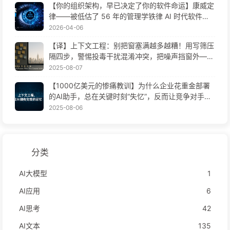
【你的组织架构，早已决定了你的软件命运】康威定
律——被低估了 56 年的管理学铁律 AI 时代软件工
程变革——慢慢学AI171
2026-04-06
【译】上下文工程：别把窗塞满越多越糟！用写筛压
隔四步，警惕投毒干扰混淆冲突，把噪声挡窗外——
慢慢学AI170
2025-08-07
【1000亿美元的惨痛教训】为什么企业花重金部署
的AI助手，总在关键时刻“失忆”，反而让竞争对手实
现90%性能提升？——慢慢学AI169
2025-08-06
分类
AI大模型
1
AI应用
6
AI思考
42
AI文本
135