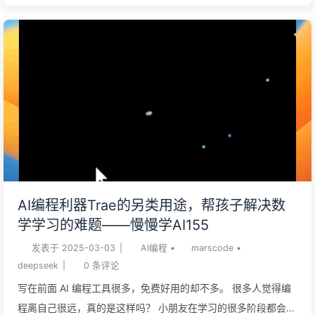
问题，比如试卷去答案，错题整体这些功能，在夸克上很好解决
了（对，就是你想的那个夸克网盘那个夸克）。 最近发现它又在
拍照上整了“花活“，让家长的”面子”又回来了。 作为产品经理，
有了想深入探究的想法。 一个入口，处理原本需要五六个App才
能完成的事情传统意义上的“拍照工具”，只停留在“识别”或“搜索”
阶段，而夸克AI相机则从“识别”进一步走向“理解 → 分析 → 建议
→生成”。 你不需要在多个App之间跳转，也不需要再手动拼接
流程，它把复杂的多步任务变成了一个简单动作：拍一下就好。
✅ 三个真实场景，看看它的“任务闭环能力”： 🧾 一张模糊、有水
印的旧文献图表 拍照后自动去水印、高清化，识别数据内容 →
AI编程利器Trae的另类用途，帮孩子解决数
查找原始出处 → 智能总结 → 输出结构化综述草稿。 📝 一张课
学学习的难题——慢慢学AI155
堂板书或会议白板照片 拍照后自动识别文字 → 去手写背景 → 提
发表于
2025-03-03
|
AI编程
•
marscode
•
取要点 → 自动生成学习笔记或行动计划。 📊 一张健康报告或财
deepseek
|
0
条评论
报截图...
写在前面 AI 编程工具很多，免费好用的却不多。 很多人觉得编
程离自己很远，真的是这样吗？ 小朋友在学习的很多阶段都会遇