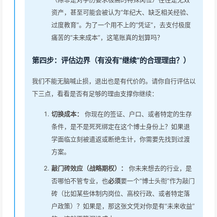
资产，甚至可能会被认为“年纪大、缺乏相关经验、
过度教育”。为了一个用不上的“凭证”，去支付极度
痛苦的“未来成本”，这笔账真的划算吗？
第四步：评估边界（有没有“继续”的合理理由？）
我们不能无脑喊止损，退出也是有代价的。请你自行评估以
下三点，看看是否有足够的理由支撑你继续：
切换成本：
你现在的签证、户口、或者特定的生存
条件，是不是死死绑定在这个博士身份上？如果退
学面临立刻被遣返或断绝生计，你需要先找到过渡
方案。
敲门砖效应（战略期权）：
你未来想去的行业，是
否哪怕不管专业，也
必须
要一个“博士头衔”作为敲门
砖（比如某些体制内岗位、高校行政、或者特定落
户政策）？如果是，那这张文凭对你是有“未来收益”