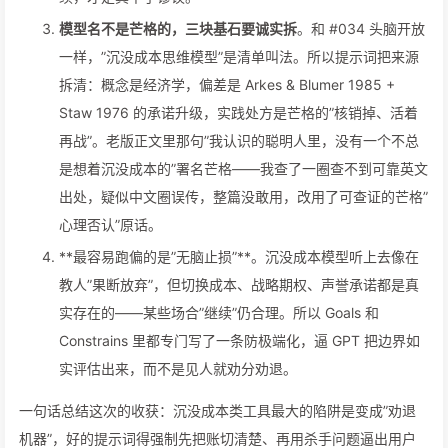
模型名不是芒格的，三块基石要诚实拆
。和 #034 头脑开放
一样，”沉没成本思维模型”是清单叫法。所以提示词把来源
拆清：概念是经济学，偏差是 Arkes & Blumer 1985 +
Staw 1976 的承诺升级，实践处方是芒格的”核销掉、活着
再战”。老版正文里那句”我认识的聪明人里，没有一个不总
是想着沉没成本的”署名芒格——我查了一圈查不到可靠英文
出处，疑似中文圈误传，整篇没敢用，改用了可查证的芒格”
心理否认”原话。
**最容易跑偏的是”无脑止损”**。沉没成本模型听上去像在
教人”果断放弃”，但切换成本、战略期权、声誉承诺都是真
实存在的——某些场合”继续”仍合理。所以 Goals 和
Constrains 里都专门写了一条防极端化，逼 GPT 把边界如
实评估出来，而不是见人就劝分劝退。
一句话总结这次的收获：沉没成本类工具最大的陷阱是变成”劝退
机器”，好的提示词得强制先把账切清楚、再用杀手问题逼出用户