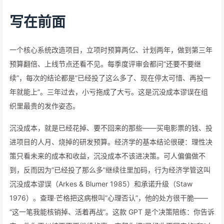
写在前面
一个核心系统改造项目，立项时预算两亿、计划两年，做到第三年
预算翻倍、上线节点还看不见。每季度评审会都问”还要不要继
续”，每次的结论都是”已经投了这么多了、现在停太可惜、再投一
年就能上”。三年过去，小亏拖成了大亏。这是沉没成本谬误在组
织里最贵的发作姿态。
沉没成本，就是已经花掉、要不回来的那些——买电影票的钱、投
进项目的人月、烧掉的研发预算。经济学的基本结论很硬：理性决
策只看未来的成本和收益，沉没成本不该进决策。可人偏偏做不
到，反而因为”已经投了那么多”继续往里加码，行为经济学管这叫
沉没成本谬误（Arkes & Blumer 1985）和承诺升级（Staw
1976）。查理·芒格把这病根叫”心理否认”，他的处方很干脆——
“这一笔我能核销掉、活着再战”。这款 GPT 是个决策陪练：你告诉