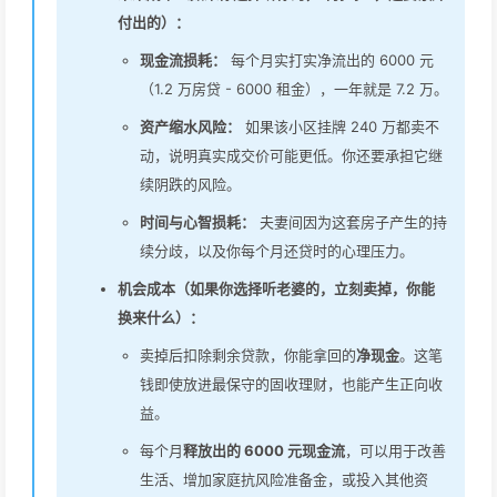
付出的）：
现金流损耗：
每个月实打实净流出的 6000 元
（1.2 万房贷 - 6000 租金），一年就是 7.2 万。
资产缩水风险：
如果该小区挂牌 240 万都卖不
动，说明真实成交价可能更低。你还要承担它继
续阴跌的风险。
时间与心智损耗：
夫妻间因为这套房子产生的持
续分歧，以及你每个月还贷时的心理压力。
机会成本（如果你选择听老婆的，立刻卖掉，你能
换来什么）：
卖掉后扣除剩余贷款，你能拿回的
净现金
。这笔
钱即使放进最保守的固收理财，也能产生正向收
益。
每个月
释放出的 6000 元现金流
，可以用于改善
生活、增加家庭抗风险准备金，或投入其他资