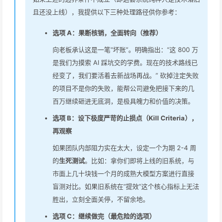
且还没上线），我提供以下三种处理路径供你参考：
选项 A：果断核销，全面转向（推荐）
向老板承认这是一笔“坏账”。明确指出：“这 800 万
是我们为摸索 AI 踩坑交的学费。现在的技术路线已
经变了，我们要活着去新战场再战。” 砍掉注定失败
的项目不是你的失败，能帮公司避免把接下来的几
百万继续砸进无底洞，是极具魄力和价值的决策。
选项 B：设下极度严苛的止损点（Kill Criteria），
再观察
如果团队内部阻力实在太大，设定一个为期 2-4 周
的
生死测试
。比如：拿你们即将上线的旧系统，与
市面上几十块钱一个月的成熟大模型方案进行直接
盲测对比。如果旧系统在“提效”这个核心指标上无法
胜出，立刻全面关停，不留余地。
选项 C：继续做完（最危险的选项）