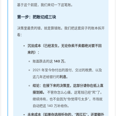
基于这个前提，我们来切一下这笔账。
第一步：把账切成三块
决策里最贵的错，就是算错账。我们把这套房子的账本拆开
看：
沉没成本（已经发生，无论你卖不卖都绝对要不回
来的）：
账面跌去的这
140 万
。
2021 年至今你付出的首付、交过的税费、以及
这几年还给银行的
利息
。
结论：在接下来的决策里，这部分请你在纸上直
接划掉。
不管你怎么心痛，这笔钱已经“死”了。
继续持有，也不会因为“你觉得亏太多”，市场就
自动把这 140 万补给你。
未来成本（如果你选择听你的，“再扛扛”，还要额外