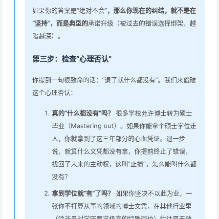
如果你的答案是“绝对不会”
，那么你现在的纠结，就不是在
“坚持”，而是典型的
承诺升级（被过去的错误选择绑架，越
陷越深）。
第三步：检查“心理否认”
你提到一句很致命的话：“退了就什么都没有”。我们来戳破
这个心理否认：
真的“什么都没有”吗？
很多学校允许博士转为硕士
毕业（Mastering out）。如果你能拿个硕士学位走
人，你就拿到了这三年部分的心血凭证。退一步
说，就算什么文凭都没有拿，你提前终止了错误，
找回了未来的主动权，这叫“止损”，怎么能叫什么都
没有？
拿到学位就“有”了吗？
如果你坚决不以此为业，一
张你不打算从事的领域的博士文凭，在其他行业里
（除非是对学历要求极高的特殊岗位）往往是无效