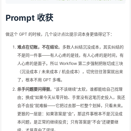
Prompt 收获
做这个 GPT 的时候，几个设计点比提示词本身更值得记下：
难点在切账，不在结论
。多数人纠结沉没成本，其实纠结的
不是同一件事——有人心疼的是钱，有人心疼的是时间，有
人心疼的是面子。所以 Workflow 第二步强制把账切成三块
（沉没成本 / 未来成本 / 机会成本），切完往往答案就出来
了，根本不用 GPT 多嘴。
杀手问题要问得狠
。”该不该继续”太软，谁都能给自己找理
由；换成”如果今天从零开始、手里没有这笔历史投入，我还
会不会投”就难躲——它把过去那一栏整个划掉，只看未来。
更狠的一层是：如果答案是”会”，那这件事根本不是沉没成
本问题，是正常的继续投资；只有答案是”不会”还硬要继
续，才是真中了谬误。