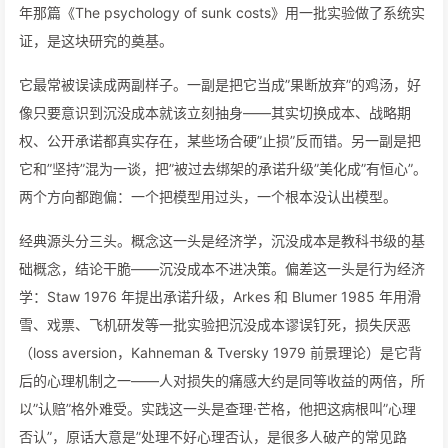
年那篇《The psychology of sunk costs》用一批实验做了系统实
证，是这块研究的奠基。
它最常被误读成两副样子。一副是把它当成”果断放弃”的鸡汤，好
像只要意识到沉没成本就该立刻抽身——其实切换成本、战略期
权、公开承诺都真实存在，某些场合硬”止损”反而错。另一副是把
它和”坚持”混为一谈，把”被过去绑架的承诺升级”美化成”有恒心”。
两个方向都跑偏：一个把模型用过头，一个根本没认出模型。
经典源头分三头。概念这一头是经济学，沉没成本是教科书级的基
础概念，结论干脆——沉没成本不进决策。偏差这一头是行为经济
学：Staw 1976 年提出承诺升级，Arkes 和 Blumer 1985 年用滑
雪、戏票、飞机研发等一批实验把沉没成本谬误钉死，损失厌恶
（loss aversion，Kahneman & Tversky 1979 前景理论）是它背
后的心理机制之一——人对损失的痛感大约是同等收益的两倍，所
以”认赔”格外难受。实践这一头是查理·芒格，他把这病根叫”心理
否认”，原话大意是”处理不好心理否认，是很多人破产的常见路