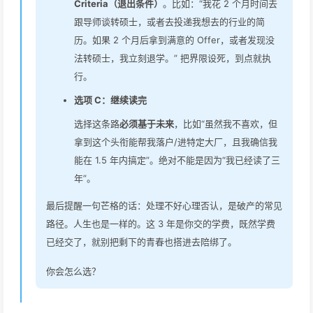
Criteria（退出条件）
。比如：“我花 2 个月时间去
跟导师谈转硕士，或者去投递我想去的行业的简
历。如果 2 个月后拿到满意的 Offer，或者发现没
法转硕士，我立刻退学。” 把界限设死，到点就执
行。
选项 C：继续读完
选择这条路
必须基于未来
，比如“虽然我不喜欢，但
拿到这个头衔能帮我落户/进特定大厂，且我确信我
能在 1.5 年内搞定”。绝对不能是因为“我已经读了三
年”。
最后提醒一句芒格的话：处理不好心理否认，是破产的常见
路径。人生也是一样的。这 3 年是你交的学费，既然学费
已经交了，就别把剩下的青春也搭进去陪绑了。
你会怎么选？