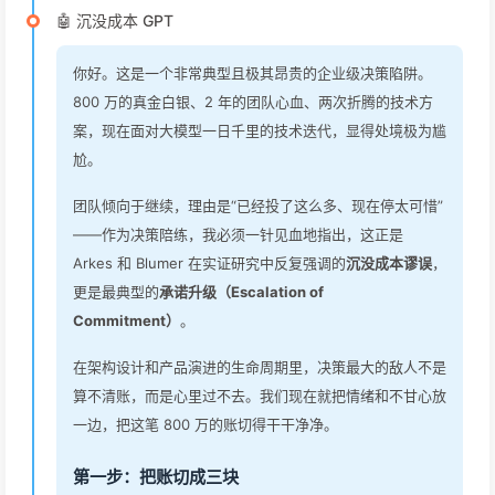
🤖 沉没成本 GPT
你好。这是一个非常典型且极其昂贵的企业级决策陷阱。
800 万的真金白银、2 年的团队心血、两次折腾的技术方
案，现在面对大模型一日千里的技术迭代，显得处境极为尴
尬。
团队倾向于继续，理由是“已经投了这么多、现在停太可惜”
——作为决策陪练，我必须一针见血地指出，这正是
Arkes 和 Blumer 在实证研究中反复强调的
沉没成本谬误
，
更是最典型的
承诺升级（Escalation of
Commitment）
。
在架构设计和产品演进的生命周期里，决策最大的敌人不是
算不清账，而是心里过不去。我们现在就把情绪和不甘心放
一边，把这笔 800 万的账切得干干净净。
第一步：把账切成三块