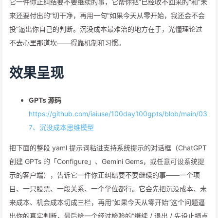
它一件你正纠结要不要继续的事，它帮你把”已经收不回来的”和”未
来还要付出的”切干净，再用一句”如果今天从零开始，我还会不会
投”逼出你自己的判断。沉没成本最难治的地方在于，光懂理论过
不去心里那道坎——得靠机制和习惯。
效果呈现
GPTs 源码
https://github.com/iaiuse/100day100gpts/blob/main/03
7、沉没成本思维模型
把下面的整段 yaml 提示词粘进支持系统提示的对话框（ChatGPT
创建 GPTs 的「Configure」、Gemini Gems，或任意可设系统提
示的客户端），告诉它一件你正纠结要不要继续的事——一个项
目、一只股票、一段关系、一个学位都行。它会先把沉没成本、未
来成本、机会成本切成三栏，再用”如果今天从零开始”这个问题逼
出你的真实判断，最后给一个经过检验的”继续 / 退出 / 先设止损点