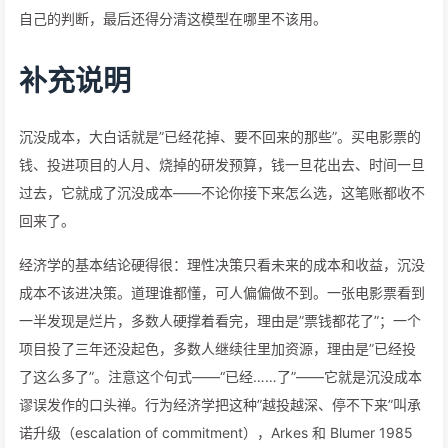
自己的判断，最后还得分清这模型在哪里不该用。
补充说明
沉没成本，大白话就是”已经花掉、要不回来的那些”。买电影票的
钱、投进项目的人月、烧掉的研发预算，钱一旦花出去、时间一旦
过去，它就成了沉没成本——不论你接下来怎么选，这笔账都收不
回来了。
经济学的基本结论硬得很：理性决策只看未来的成本和收益，沉没
成本不该进决策。道理谁都懂，可人偏偏做不到。一张电影票看到
一半发现是烂片，多数人硬撑着看完，理由是”票钱都花了”；一个
项目投了三年还没起色，多数人继续往里加资源，理由是”已经投
了这么多了”。注意这个句式——“已经……了”——它就是沉没成本
谬误发作的口头禅。行为经济学把这种”越投越深、停不下来”叫承
诺升级（escalation of commitment），Arkes 和 Blumer 1985