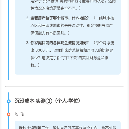
是处于“资不抵债”需要倒贴钱才能解押的状态。这两
种情况的决策逻辑完全不同。）
这套房产位于哪个城市、什么地段？
（一线城市核
心区和三四线城市的未来流动性、租金预期与资产
保值能力有本质区别。）
你家庭目前的总体现金流情况如何？
（每个月净流
出 6000 元，占你们家庭总储蓄和月收入的比例是
多少？这决定了你们“扛下去”的实际财务危险指
数。）
沉没成本·实测③（个人·学位）
🙋 我
我博士读到第三年，确认自己既不喜欢这个方向、也不想做