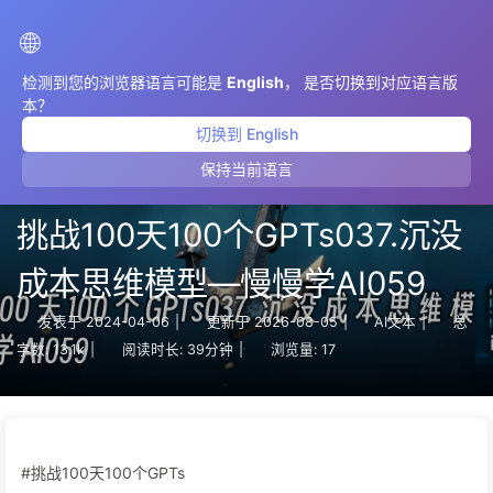
AIMeticulously
🌐
检测到您的浏览器语言可能是
English
， 是否切换到对应语言版
本？
切换到 English
保持当前语言
挑战100天100个GPTs037.沉没
成本思维模型—慢慢学AI059
发表于
2024-04-06
|
更新于
2026-08-05
|
AI文本
|
总
字数:
13.1k
|
阅读时长:
39分钟
|
浏览量:
17
#挑战100天100个GPTs