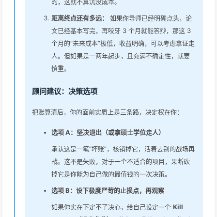
的，这就不算沉没成本。
距离终点还有多远：
如果你导师已经明确点头，论
文已经基本写完，再咬牙 3 个月就能答辩，那这 3
个月的“未来成本”极低，收益明确，可以考虑拿证走
人。但如果是一两年起步，且充满不确定性，就要
慎重。
顾问建议：决策选项
把账算清后，你的面前实质上是三条路，决定权在你：
选项 A：坚决退出（或拿硕士学位走人）
承认这是一笔“坏账”，核销掉它，活着去别的战场再
战。这不是失败，对于一个不适合的项目，果断砍
掉它是你能为自己做的最值钱的一次决策。
选项 B：设下极度严苛的止损点，再观察
如果你实在下定不了决心，给自己设定一个
Kill