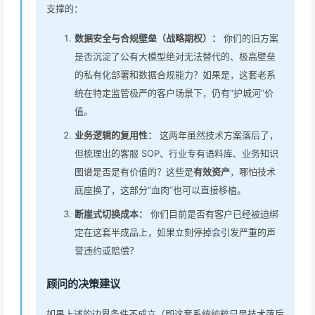
支撑的：
数据安全与合规壁垒（战略期权）：
你们的旧方案
是否沉淀了公有大模型绝对无法替代的、极高壁垒
的私有化部署和数据合规能力？如果是，这套老系
统在特定监管极严的客户场景下，仍有“护城河”价
值。
业务逻辑的复用性：
这两年虽然技术方案落后了，
但梳理出的客服 SOP、行业专有语料库、业务知识
图谱是否是有价值的？这些是
有效资产
，哪怕技术
底座换了，这部分“血肉”也可以直接移植。
断崖式切换成本：
你们目前是否有客户已经被迫绑
定在这套半成品上，如果立刻停掉会引发严重的声
誉违约或赔偿？
顾问的决策建议
如果上述的边界条件不成立（即这套系统纯粹只是技术落后