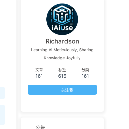
Richardson
Learning AI Meticulously, Sharing
Knowledge Joyfully
文章
标签
分类
161
616
161
关注我
公告