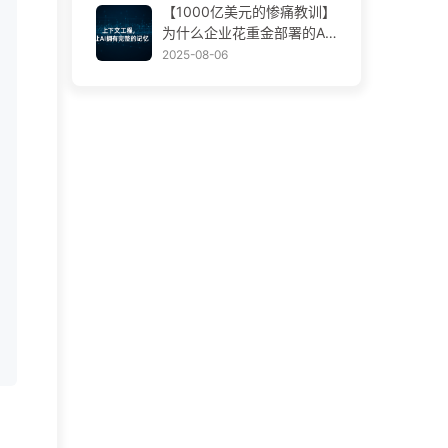
【1000亿美元的惨痛教训】
学AI170
为什么企业花重金部署的AI
助手，总在关键时刻“失
2025-08-06
忆”，反而让竞争对手实现9
0%性能提升？——慢慢学AI
169