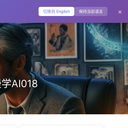
主页
归档
标签
分类
友链
关于
🌐
×
切换到 English
保持当前语言
AI018