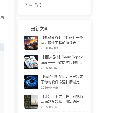
7.
6、后记
电影
最新文章
【瓶颈转移】当代码近乎免
费，软件工程的瓶颈去了哪
里 AI 时代软件工程变革——
2026-04-08
慢慢学AI173
【团队拓扑】Team Topolo
gies——后敏捷时代的组织
设计方法论 AI 时代软件工程
2026-04-07
变革——慢慢学AI172
【你的组织架构，早已决定
了你的软件命运】康威定律
——被低估了 56 年的管理
2026-04-06
学铁律 AI 时代软件工程变革
【译】上下文工程：别把窗
——慢慢学AI171
塞满越多越糟！用写筛压隔
四步，警惕投毒干扰混淆冲
2025-08-07
突，把噪声挡窗外——慢慢