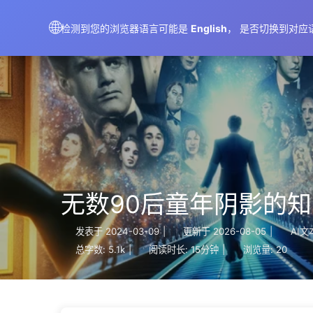
AIMeticulously
🌐
检测到您的浏览器语言可能是
English
， 是否切换到对应
无数90后童年阴影的知
发表于
2024-03-09
|
更新于
2026-08-05
|
AI文
总字数:
5.1k
|
阅读时长:
15分钟
|
浏览量:
20