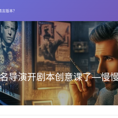
语言版本？
名导演开剧本创意课了—慢慢学
本