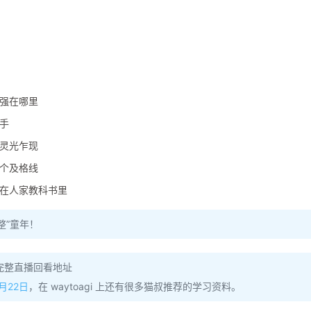
强在哪里
手
灵光乍现
个及格线
在人家教科书里
整”童年！
完整直播回看地址
月22日
，在 waytoagi 上还有很多猫叔推荐的学习资料。