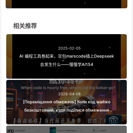
相关推荐
2025-02-05
AI 编程工具卷起来，豆包marscode插上Deepseek
会发生什么——慢慢学AI154
2026-04-08
[Переміщення обмежень] Коли код майже
безкоштовний, куди поділися обмеження
програмної інженерії? Зміни в програмній
інженерії в епоху ШІ — Повільне вивчення ШІ