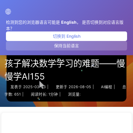
AIMeticulously
🌐
检测到您的浏览器语言可能是
English
， 是否切换到对应语言版
本？
切换到 English
保持当前语言
AI编程利器Trae的另类用途，帮
孩子解决数学学习的难题——慢
慢学AI155
发表于
2025-03-03
|
更新于
2026-08-05
|
AI编程
|
总
字数:
651
|
阅读时长:
1分钟
|
浏览量: