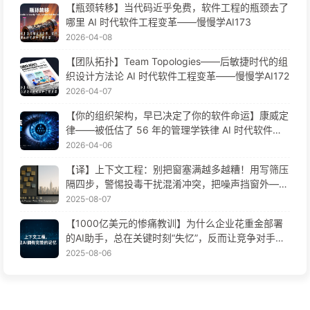
【瓶颈转移】当代码近乎免费，软件工程的瓶颈去了
哪里 AI 时代软件工程变革——慢慢学AI173
2026-04-08
【团队拓扑】Team Topologies——后敏捷时代的组
织设计方法论 AI 时代软件工程变革——慢慢学AI172
2026-04-07
【你的组织架构，早已决定了你的软件命运】康威定
律——被低估了 56 年的管理学铁律 AI 时代软件工
程变革——慢慢学AI171
2026-04-06
【译】上下文工程：别把窗塞满越多越糟！用写筛压
隔四步，警惕投毒干扰混淆冲突，把噪声挡窗外——
慢慢学AI170
2025-08-07
【1000亿美元的惨痛教训】为什么企业花重金部署
的AI助手，总在关键时刻“失忆”，反而让竞争对手实
现90%性能提升？——慢慢学AI169
2025-08-06