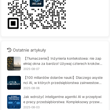
Ostatnie artykuły
【Tłumaczenie】Inżynieria kontekstowa: nie zap
ełniaj okna za bardzo! Używaj czterech kroków d
o zarządzania kontekstem, bądź czujny na zafał
2025-08-07
szowanie danych i konflikty, a hałas trzymaj na z
【100 miliardów dolarów nauki】Dlaczego asyste
ewnątrz — Uczymy się AI powoli 170
nci AI, w których przedsiębiorstwa zainwestował
y fortunę, cierpią na "amnezję" w kluczowych mo
2025-08-06
mentach, a ich konkurenci osiągają 90% wzrostu
Jak wdrożyć inteligentne agentki AI w przepływi
wydajności? — Powoli ucz się AI 169
e pracy przedsiębiorstwa: Kompleksowy przewo
dnik wdrożenia na rok 2025 - Powoli ucz się AI16
2025-08-03