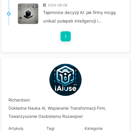
2024-08-08
Tajemnice decyzji AI: jak firmy mogą
unikać pułapek inteligencji i
przekształcać proces podejmowania
1
decyzji— Powoli ucz się AI 136
Richardson
Dokładna Nauka AI, Wspieranie Transformacji Firm,
Towarzyszenie Osobistemu Rozwojowi
Artykuły
Tagi
Kategorie