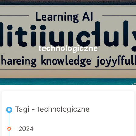
Szukaj
Strona główna
Archiwa
Tagi
Droga do Transformacji AI
Kategorie
Linki
O nas
🇵🇱 Polski
technologiczne
Tagi - technologiczne
2024