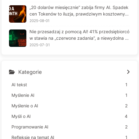
6
„20 dolarów miesięcznie” zabija firmy AI. Spadek
cen Tokenów to iluzja, prawdziwym kosztownym
jest twoja chciwość — powoli ucz się AI164
2025-08-01
Nie przesadzaj z pomocą AI! 41% przedsiębiorcó
w stawia na „czerwone zadania”, a niewydolna te
chnologia czyni pracowników jeszcze bardziej ni
2025-07-31
eszczęśliwymi – Powoli uczymy się AI 163
Kategorie
AI tekst
1
Myślenie AI
1
Myślenie o AI
2
Myśli o AI
4
Programowanie AI
2
Refleksje na temat AI
1