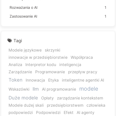
Rozważania o AI
1
Zastosowanie AI
1
Tagi
Modele językowe
skrzynki
innowacje w przedsiębiorstwie
Współpraca
Analiza
Interpretor kodu
inteligencja
Zarządzanie
Programowanie
przepływ pracy
Token
Innowacja
Etyka
inteligentne agentki AI
modele
llm
Wskazówki
AI programowanie
Duże modele
Opłaty
zarządzanie kontekstem
Modele dużej skali
przedsiębiorstwem
człowieka
podpowiedzi
Podpowiedzi
Efekt
AI agenty