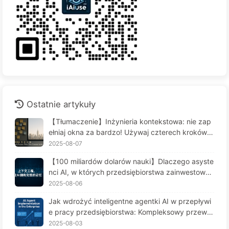
Ostatnie artykuły
【Tłumaczenie】Inżynieria kontekstowa: nie zap
ełniaj okna za bardzo! Używaj czterech kroków d
o zarządzania kontekstem, bądź czujny na zafał
2025-08-07
szowanie danych i konflikty, a hałas trzymaj na z
【100 miliardów dolarów nauki】Dlaczego asyste
ewnątrz — Uczymy się AI powoli 170
nci AI, w których przedsiębiorstwa zainwestował
y fortunę, cierpią na "amnezję" w kluczowych mo
2025-08-06
mentach, a ich konkurenci osiągają 90% wzrostu
Jak wdrożyć inteligentne agentki AI w przepływi
wydajności? — Powoli ucz się AI 169
e pracy przedsiębiorstwa: Kompleksowy przewo
dnik wdrożenia na rok 2025 - Powoli ucz się AI16
2025-08-03