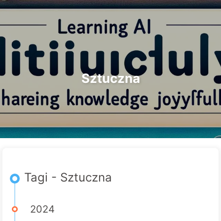
Szukaj
Strona główna
Archiwa
Tagi
Droga do Transformacji AI
Kategorie
Linki
O nas
🇵🇱 Polski
Sztuczna
Tagi - Sztuczna
2024