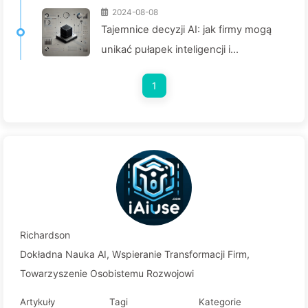
2024-08-08
Tajemnice decyzji AI: jak firmy mogą
unikać pułapek inteligencji i
przekształcać proces podejmowania
1
decyzji— Powoli ucz się AI 136
Richardson
Dokładna Nauka AI, Wspieranie Transformacji Firm,
Towarzyszenie Osobistemu Rozwojowi
Artykuły
Tagi
Kategorie