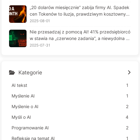
6
„20 dolarów miesięcznie” zabija firmy AI. Spadek
cen Tokenów to iluzja, prawdziwym kosztownym
jest twoja chciwość — powoli ucz się AI164
2025-08-01
Nie przesadzaj z pomocą AI! 41% przedsiębiorcó
w stawia na „czerwone zadania”, a niewydolna te
chnologia czyni pracowników jeszcze bardziej ni
2025-07-31
eszczęśliwymi – Powoli uczymy się AI 163
Kategorie
AI tekst
1
Myślenie AI
1
Myślenie o AI
2
Myśli o AI
4
Programowanie AI
2
Refleksje na temat AI
1