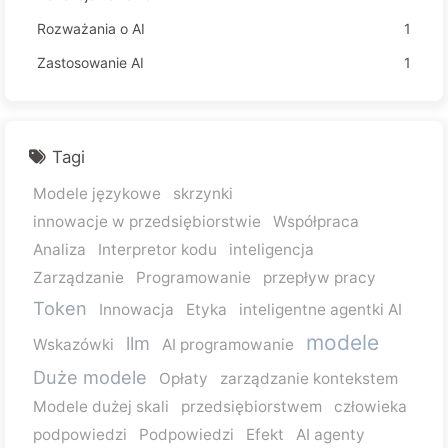
Rozważania o AI
1
Zastosowanie AI
1
Tagi
Modele językowe
skrzynki
innowacje w przedsiębiorstwie
Współpraca
Analiza
Interpretor kodu
inteligencja
Zarządzanie
Programowanie
przepływ pracy
Token
Innowacja
Etyka
inteligentne agentki AI
modele
llm
Wskazówki
AI programowanie
Duże modele
Opłaty
zarządzanie kontekstem
Modele dużej skali
przedsiębiorstwem
człowieka
podpowiedzi
Podpowiedzi
Efekt
AI agenty