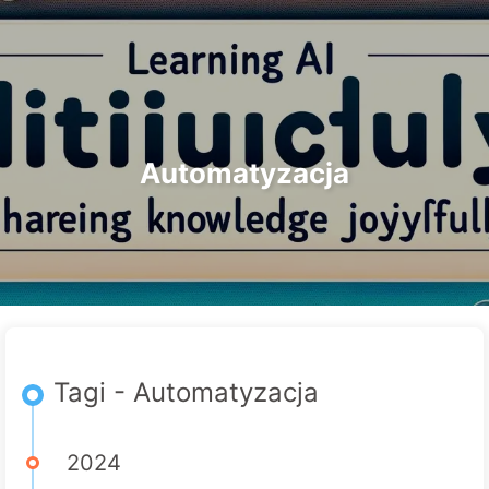
Szukaj
Strona główna
Archiwa
Tagi
Droga do Transformacji AI
Kategorie
Linki
O nas
🇵🇱 Polski
Automatyzacja
Tagi - Automatyzacja
2024