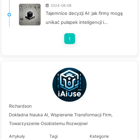
2024-08-08
Tajemnice decyzji AI: jak firmy mogą
unikać pułapek inteligencji i
przekształcać proces podejmowania
1
decyzji— Powoli ucz się AI 136
Richardson
Dokładna Nauka AI, Wspieranie Transformacji Firm,
Towarzyszenie Osobistemu Rozwojowi
Artykuły
Tagi
Kategorie