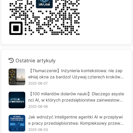
Ostatnie artykuły
【Tłumaczenie】Inżynieria kontekstowa: nie zap
ełniaj okna za bardzo! Używaj czterech kroków d
o zarządzania kontekstem, bądź czujny na zafał
2025-08-07
szowanie danych i konflikty, a hałas trzymaj na z
【100 miliardów dolarów nauki】Dlaczego asyste
ewnątrz — Uczymy się AI powoli 170
nci AI, w których przedsiębiorstwa zainwestował
y fortunę, cierpią na "amnezję" w kluczowych mo
2025-08-06
mentach, a ich konkurenci osiągają 90% wzrostu
Jak wdrożyć inteligentne agentki AI w przepływi
wydajności? — Powoli ucz się AI 169
e pracy przedsiębiorstwa: Kompleksowy przewo
dnik wdrożenia na rok 2025 - Powoli ucz się AI16
2025-08-03