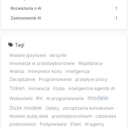
Rozważania o AI
1
Zastosowanie AI
1
Tagi
Modele językowe
skrzynki
innowacje w przedsiębiorstwie
Współpraca
Analiza
Interpretor kodu
inteligencja
Zarządzanie
Programowanie
przepływ pracy
Token
Innowacja
Etyka
inteligentne agentki AI
modele
llm
Wskazówki
AI programowanie
Duże modele
Opłaty
zarządzanie kontekstem
Modele dużej skali
przedsiębiorstwem
człowieka
podpowiedzi
Podpowiedzi
Efekt
AI agenty