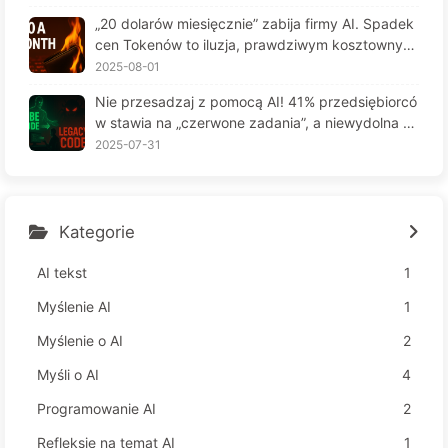
6
„20 dolarów miesięcznie” zabija firmy AI. Spadek
cen Tokenów to iluzja, prawdziwym kosztownym
jest twoja chciwość — powoli ucz się AI164
2025-08-01
Nie przesadzaj z pomocą AI! 41% przedsiębiorcó
w stawia na „czerwone zadania”, a niewydolna te
chnologia czyni pracowników jeszcze bardziej ni
2025-07-31
eszczęśliwymi – Powoli uczymy się AI 163
Kategorie
AI tekst
1
Myślenie AI
1
Myślenie o AI
2
Myśli o AI
4
Programowanie AI
2
Refleksje na temat AI
1