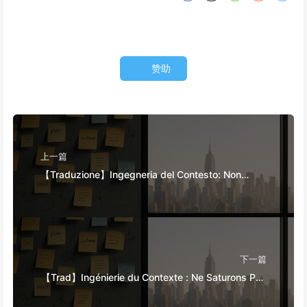
赞助
上一篇
【Traduzione】Ingegneria del Contesto: Non
Riempire Troppo il Finestrino! Usa il Metodo di
Scrittura e Filtraggio in Quattro Fasi, Fai
Attenzione alla Contaminazione, Confusione e
Conflitti, Tieni il Rumore Fuori dalla Finestra—
下一篇
Impara Piano Piano l'AI 170
【Trad】Ingénierie du Contexte : Ne Saturons Pas
Nos Fenêtres ! Utilisons Les Quatre Étapes de