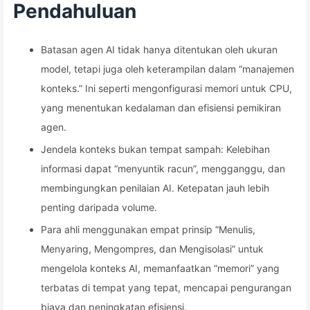
Pendahuluan
Interferensi Toksik yang
Membingungkan, Jaga
Batasan agen AI tidak hanya ditentukan oleh ukuran
model, tetapi juga oleh keterampilan dalam “manajemen
Kebisingan di Luar Jendela —
konteks.” Ini seperti mengonfigurasi memori untuk CPU,
Pelajari AI Perlahan 170
yang menentukan kedalaman dan efisiensi pemikiran
agen.
Jendela konteks bukan tempat sampah: Kelebihan
informasi dapat “menyuntik racun”, mengganggu, dan
membingungkan penilaian AI. Ketepatan jauh lebih
penting daripada volume.
Para ahli menggunakan empat prinsip “Menulis,
Menyaring, Mengompres, dan Mengisolasi” untuk
mengelola konteks AI, memanfaatkan “memori” yang
terbatas di tempat yang tepat, mencapai pengurangan
biaya dan peningkatan efisiensi.