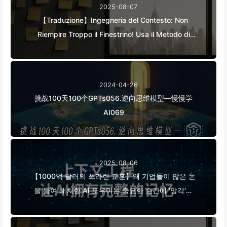
2025-08-07
【Traduzione】Ingegneria del Contesto: Non
Riempire Troppo il Finestrino! Usa il Metodo di
Scrittura e Filtraggio in Quattro Fasi, Fai
Attenzione alla Contaminazione, Confusione e
Conflitti, Tieni il Rumore Fuori dalla Finestra—
2024-04-26
Impara Piano Piano l'AI 170
挑战100天100个GPTs056.逆向思维模型—慢慢学
AI069
2025-08-06
【1000억 달러의 쓰라린 교훈】왜 기업들이 많은 돈
을 들여 배치한 AI 도우미는 중요한 순간에 '망각'하
고 오히려 경쟁자들은 90% 성능 향상을 이루었을
까? — 천천히 배우는 AI169