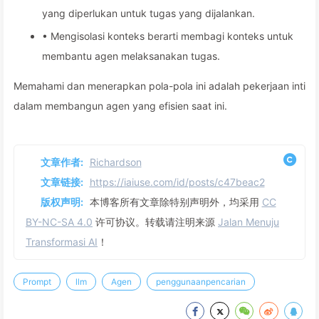
yang diperlukan untuk tugas yang dijalankan.
• Mengisolasi konteks berarti membagi konteks untuk
membantu agen melaksanakan tugas.
Memahami dan menerapkan pola-pola ini adalah pekerjaan inti
dalam membangun agen yang efisien saat ini.
文章作者:
Richardson
文章链接:
https://iaiuse.com/id/posts/c47beac2
版权声明:
本博客所有文章除特别声明外，均采用
CC
BY-NC-SA 4.0
许可协议。转载请注明来源
Jalan Menuju
Transformasi AI
！
Prompt
llm
Agen
penggunaanpencarian