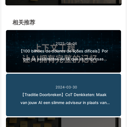
Rédaction, Filtrage, Compression et Isolation,
Évitons Les Perturbations Toxiques et Gardons le
Bruit à L'extérieur — Apprenons Lentement
相关推荐
L'IA170
2025-08-06
【100 bilhões de dólares de lições difíceis】Por
que os assistentes de IA que as empresas
gastam fortunas para implementar "esquecem"
nos momentos críticos, permitindo que
concorrentes aumentem seu desempenho em
2024-03-30
90%? — Aprendendo IA 169
【Traditie Doorbreken】CoT Denkketen: Maak
van jouw AI een slimme adviseur in plaats van
alleen een dataverwerker — Leer Langzaam
AI043