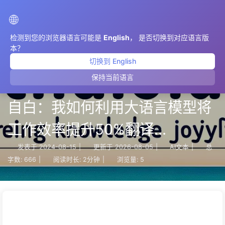
AIMeticulously
🌐
检测到您的浏览器语言可能是
English
， 是否切换到对应语言版
本？
切换到 English
保持当前语言
【AI赋能工作流】一个程序员的
自白：我如何利用大语言模型将
工作效率提升50%翻译
ChatGPT 会话 之 022 Rename
发表于
2024-08-15
|
更新于
2026-08-05
|
AI文本
|
总
字数:
666
|
阅读时长:
2分钟
|
浏览量:
5
.txt files