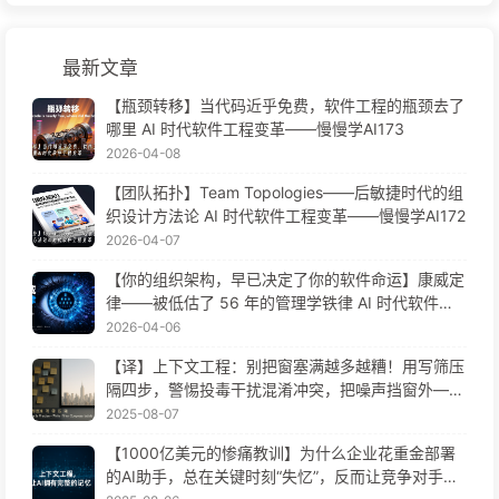
最新文章
【瓶颈转移】当代码近乎免费，软件工程的瓶颈去了
哪里 AI 时代软件工程变革——慢慢学AI173
2026-04-08
【团队拓扑】Team Topologies——后敏捷时代的组
织设计方法论 AI 时代软件工程变革——慢慢学AI172
2026-04-07
【你的组织架构，早已决定了你的软件命运】康威定
律——被低估了 56 年的管理学铁律 AI 时代软件工
程变革——慢慢学AI171
2026-04-06
【译】上下文工程：别把窗塞满越多越糟！用写筛压
隔四步，警惕投毒干扰混淆冲突，把噪声挡窗外——
慢慢学AI170
2025-08-07
【1000亿美元的惨痛教训】为什么企业花重金部署
的AI助手，总在关键时刻“失忆”，反而让竞争对手实