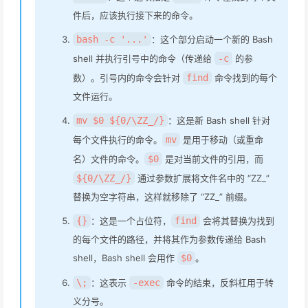
件后，应该执行接下来的命令。
bash -c '...'
：这个部分启动一个新的 Bash
shell 并执行引号中的命令（传递给
-c
的参
数）。引号内的命令会针对
find
命令找到的每个
文件运行。
mv $0 ${0/\ZZ_/}
：这是新 Bash shell 针对
每个文件执行的命令。
mv
是用于移动（或重命
名）文件的命令。
$0
是对当前文件的引用，而
${0/\ZZ_/}
通过参数扩展将文件名中的 “ZZ_”
替换为空字符串，这样就移除了 “ZZ_” 前缀。
{}
：这是一个占位符，
find
会将其替换为找到
的每个文件的路径，并将其作为参数传递给 Bash
shell，Bash shell 会用作
$0
。
\;
：这表示
-exec
命令的结束，反斜杠用于转
义分号。