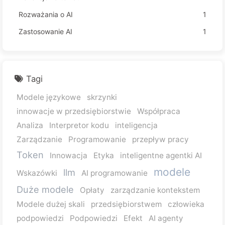
Rozważania o AI
1
Zastosowanie AI
1
Tagi
Modele językowe
skrzynki
innowacje w przedsiębiorstwie
Współpraca
Analiza
Interpretor kodu
inteligencja
Zarządzanie
Programowanie
przepływ pracy
Token
Innowacja
Etyka
inteligentne agentki AI
modele
llm
Wskazówki
AI programowanie
Duże modele
Opłaty
zarządzanie kontekstem
Modele dużej skali
przedsiębiorstwem
człowieka
podpowiedzi
Podpowiedzi
Efekt
AI agenty