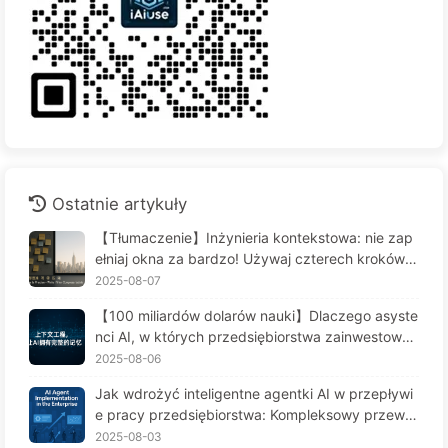
Ostatnie artykuły
【Tłumaczenie】Inżynieria kontekstowa: nie zap
ełniaj okna za bardzo! Używaj czterech kroków d
o zarządzania kontekstem, bądź czujny na zafał
2025-08-07
szowanie danych i konflikty, a hałas trzymaj na z
【100 miliardów dolarów nauki】Dlaczego asyste
ewnątrz — Uczymy się AI powoli 170
nci AI, w których przedsiębiorstwa zainwestował
y fortunę, cierpią na "amnezję" w kluczowych mo
2025-08-06
mentach, a ich konkurenci osiągają 90% wzrostu
Jak wdrożyć inteligentne agentki AI w przepływi
wydajności? — Powoli ucz się AI 169
e pracy przedsiębiorstwa: Kompleksowy przewo
dnik wdrożenia na rok 2025 - Powoli ucz się AI16
2025-08-03