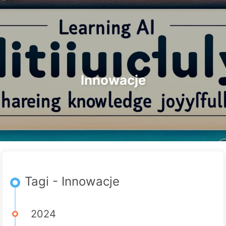
Szukaj
Strona główna
Archiwa
Tagi
Droga do Transformacji AI
Kategorie
Linki
O nas
🇵🇱 Polski
Innowacje
Tagi - Innowacje
2024