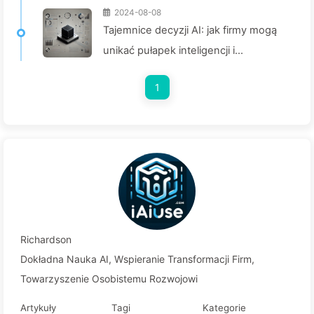
2024-08-08
Tajemnice decyzji AI: jak firmy mogą
unikać pułapek inteligencji i
przekształcać proces podejmowania
1
decyzji— Powoli ucz się AI 136
Richardson
Dokładna Nauka AI, Wspieranie Transformacji Firm,
Towarzyszenie Osobistemu Rozwojowi
Artykuły
Tagi
Kategorie