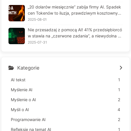
6
„20 dolarów miesięcznie” zabija firmy AI. Spadek
cen Tokenów to iluzja, prawdziwym kosztownym
jest twoja chciwość — powoli ucz się AI164
2025-08-01
Nie przesadzaj z pomocą AI! 41% przedsiębiorcó
w stawia na „czerwone zadania”, a niewydolna te
chnologia czyni pracowników jeszcze bardziej ni
2025-07-31
eszczęśliwymi – Powoli uczymy się AI 163
Kategorie
AI tekst
1
Myślenie AI
1
Myślenie o AI
2
Myśli o AI
4
Programowanie AI
2
Refleksje na temat AI
1